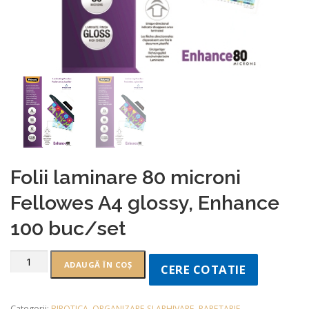
Folii laminare 80 microni
Fellowes A4 glossy, Enhance
100 buc/set
ADAUGĂ ÎN COȘ
CERE COTATIE
Categorii:
BIROTICA
,
ORGANIZARE SI ARHIVARE
,
PAPETARIE