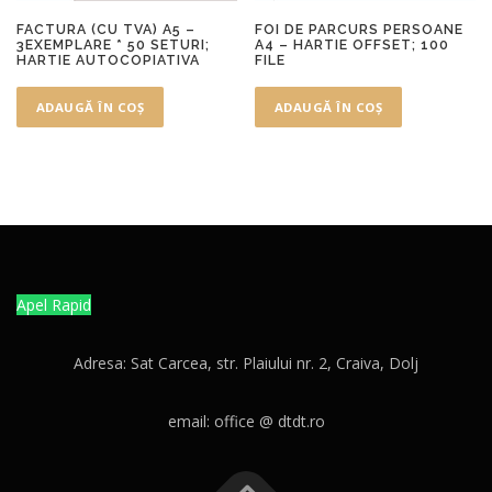
FACTURA (CU TVA) A5 –
FOI DE PARCURS PERSOANE
3EXEMPLARE * 50 SETURI;
A4 – HARTIE OFFSET; 100
HARTIE AUTOCOPIATIVA
FILE
ADAUGĂ ÎN COȘ
ADAUGĂ ÎN COȘ
Apel Rapid
Adresa: Sat Carcea, str. Plaiului nr. 2, Craiva, Dolj
email: office @ dtdt.ro