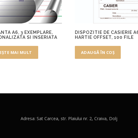
NTA A6, 3 EXEMPLARE,
DISPOZITIE DE CASIERIE A
ONALIZATA SI INSERIATA
HARTIE OFFSET, 100 FILE
EȘTE MAI MULT
ADAUGĂ ÎN COȘ
Adresa: Sat Carcea, str. Plaiului nr. 2, Craiva, Dolj