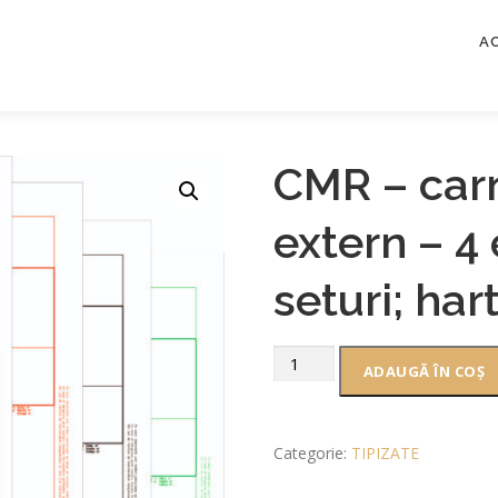
A
CMR – carn
extern – 4
seturi; har
ADAUGĂ ÎN COȘ
Categorie:
TIPIZATE