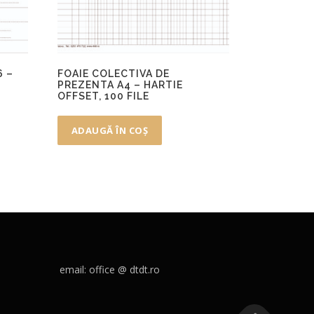
6 –
FOAIE COLECTIVA DE
PREZENTA A4 – HARTIE
OFFSET, 100 FILE
ADAUGĂ ÎN COȘ
email: office @ dtdt.ro