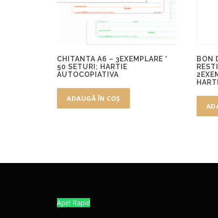
CHITANTA A6 – 3EXEMPLARE *
BON 
50 SETURI; HARTIE
RESTI
AUTOCOPIATIVA
2EXEM
HART
ADAUGĂ ÎN COȘ
AD
Apel Rapid