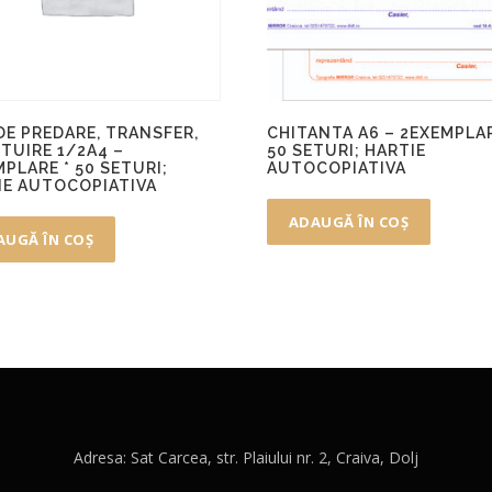
DE PREDARE, TRANSFER,
CHITANTA A6 – 2EXEMPLAR
TUIRE 1/2A4 –
50 SETURI; HARTIE
PLARE * 50 SETURI;
AUTOCOPIATIVA
IE AUTOCOPIATIVA
ADAUGĂ ÎN COȘ
AUGĂ ÎN COȘ
Adresa: Sat Carcea, str. Plaiului nr. 2, Craiva, Dolj