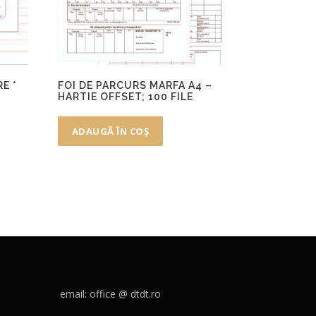
E *
FOI DE PARCURS MARFA A4 –
HARTIE OFFSET; 100 FILE
ADAUGĂ ÎN COȘ
email: office @ dtdt.ro