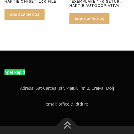
HARTIE OFFSET, 100 FILE
3EXEMPLARE * 50 SETURI;
HARTIE AUTOCOPIATIVA
ADAUGĂ ÎN COȘ
ADAUGĂ ÎN COȘ
Apel Rapid
Adresa: Sat Carcea, str. Plaiului nr. 2, Craiva, Dolj
email: office @ dtdt.ro