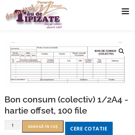
Meniu
ACASA
SERVICII
MAGAZIN
CONTACT
Bon consum (colectiv) 1/2A4 -
hartie offset, 100 file
ADAUGĂ ÎN COȘ
CERE COTATIE