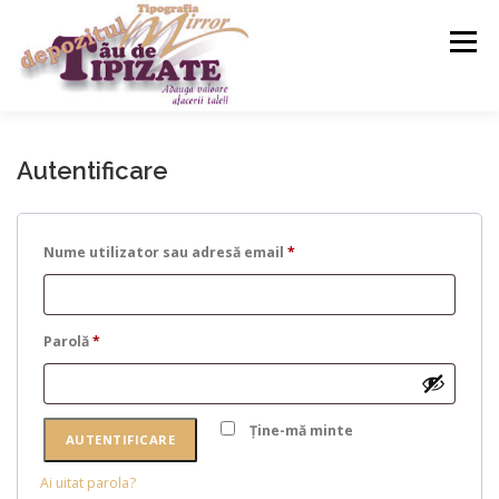
Meniu
ACASA
SERVICII
MAGAZIN
CONTACT
Autentificare
Nume utilizator sau adresă email
*
Parolă
*
Ține-mă minte
AUTENTIFICARE
Ai uitat parola?